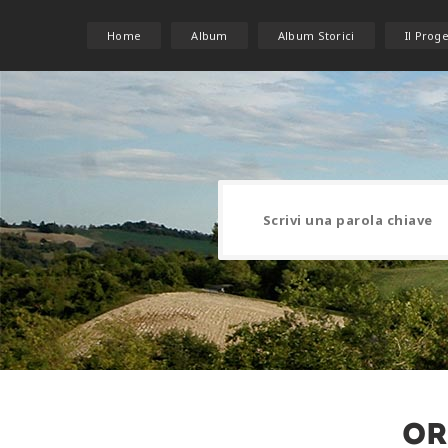
Home
Album
Album Storici
Il Prog
Or