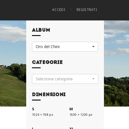
ACCEDI
REGISTRATI
ALBUM
Oro del Chini
CATEGORIE
Seleziona categoria
DIMENSIONI
S
M
1024 × 768 px
1600 × 1200 px
L
XL