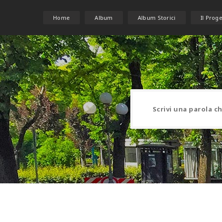
Home
Album
Album Storici
Il Prog