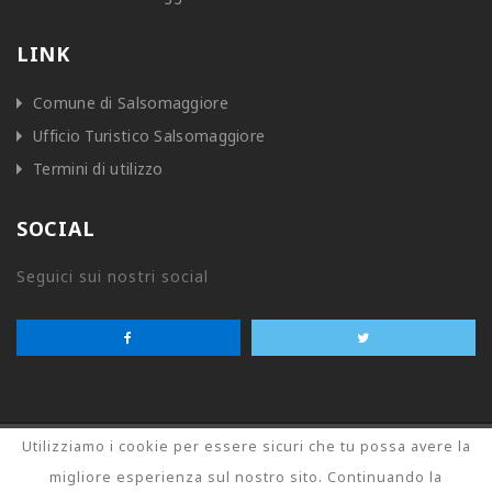
LINK
Comune di Salsomaggiore
Ufficio Turistico Salsomaggiore
Termini di utilizzo
SOCIAL
Seguici sui nostri social
Utilizziamo i cookie per essere sicuri che tu possa avere la
© COMUNE DI SALSOMAGGIORE TERME - P.I.
migliore esperienza sul nostro sito. Continuando la
00201150349 -
Privacy Policy
- Credits by
Studio